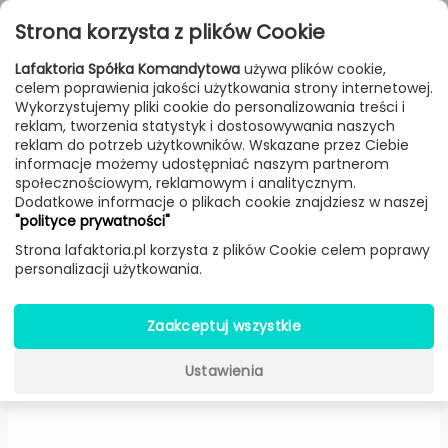
Przejdź do treści
Toggle
Strona korzysta z plików Cookie
navigat
Lafaktoria Spółka Komandytowa
używa plików cookie,
celem poprawienia jakości użytkowania strony internetowej.
FILTROWANIE & SORTOWANIE
Wykorzystujemy pliki cookie do personalizowania treści i
reklam, tworzenia statystyk i dostosowywania naszych
Lampy
Producenci
AQForm
Produkt
reklam do potrzeb użytkowników. Wskazane przez Ciebie
informacje możemy udostępniać naszym partnerom
społecznościowym, reklamowym i analitycznym.
Dodatkowe informacje o plikach cookie znajdziesz w naszej
MODERN GLASS Barrel TP
"polityce prywatności"
LED zwieszany (Biały struktura,
Strona lafaktoria.pl korzysta z plików Cookie celem poprawy
personalizacji użytkowania.
Podsufitka Ø 5 cm) -
AQForm
Zaakceptuj wszystkie
Ustawienia