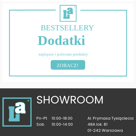
BESTSELLERY
Dodatki
najlepsze i polecane produkty
ZOBACZ!
SHOWROOM
Pn-Pt
10:00-18:00
Al. Prymasa Tysiąclecia
Sob
10:00-14:00
48A lok. B1
01-242 Warszawa