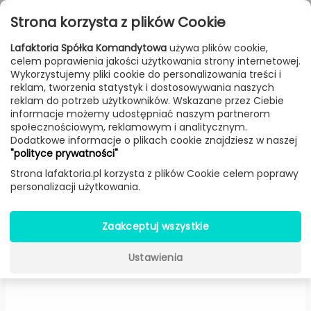
Przejdź do treści
Toggle
Strona korzysta z plików Cookie
navigat
Lafaktoria Spółka Komandytowa
używa plików cookie,
celem poprawienia jakości użytkowania strony internetowej.
FILTROWANIE & SORTOWANIE
Wykorzystujemy pliki cookie do personalizowania treści i
reklam, tworzenia statystyk i dostosowywania naszych
Lampy
Producenci
AQForm
Produkt
reklam do potrzeb użytkowników. Wskazane przez Ciebie
informacje możemy udostępniać naszym partnerom
społecznościowym, reklamowym i analitycznym.
Dodatkowe informacje o plikach cookie znajdziesz w naszej
Modern Glass Flared TP GU10
"polityce prywatności"
zwieszany (Biały struktura,
Strona lafaktoria.pl korzysta z plików Cookie celem poprawy
personalizacji użytkowania.
Podsufitka Ø 4,5 cm) -
AQForm
Zaakceptuj wszystkie
Ustawienia