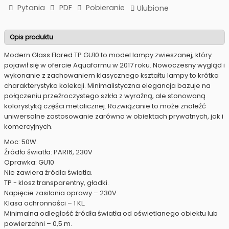
Pytania
PDF
Pobieranie
Ulubione
Opis produktu
Modern Glass Flared TP GU10 to model lampy zwieszanej, który
pojawił się w ofercie Aquaformu w 2017 roku. Nowoczesny wygląd i
wykonanie z zachowaniem klasycznego kształtu lampy to krótka
charakterystyka kolekcji. Minimalistyczna elegancja bazuje na
połączeniu przeźroczystego szkła z wyraźną, ale stonowaną
kolorystyką części metalicznej. Rozwiązanie to może znaleźć
uniwersalne zastosowanie zarówno w obiektach prywatnych, jak i
komercyjnych.
Moc: 50W.
Źródło światła: PAR16, 230V
Oprawka: GU10
Nie zawiera źródła światła.
TP - klosz transparentny, gładki.
Napięcie zasilania oprawy – 230V.
Klasa ochronności – 1 KL.
Minimalna odległość źródła światła od oświetlanego obiektu lub
powierzchni – 0,5 m.