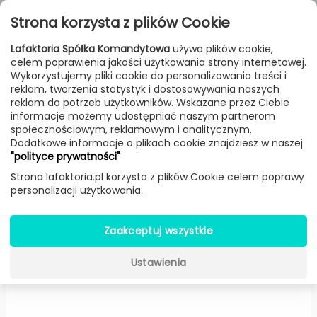
Przejdź do treści
Toggle
Strona korzysta z plików Cookie
navigat
Lafaktoria Spółka Komandytowa
używa plików cookie,
celem poprawienia jakości użytkowania strony internetowej.
FILTROWANIE & SORTOWANIE
Wykorzystujemy pliki cookie do personalizowania treści i
reklam, tworzenia statystyk i dostosowywania naszych
Lampy
Producenci
Artemide
Produkt
reklam do potrzeb użytkowników. Wskazane przez Ciebie
informacje możemy udostępniać naszym partnerom
społecznościowym, reklamowym i analitycznym.
Dodatkowe informacje o plikach cookie znajdziesz w naszej
Decompose Light lampa
"polityce prywatności"
podłogowa LED
Strona lafaktoria.pl korzysta z plików Cookie celem poprawy
personalizacji użytkowania.
(Pomarańczowa) -
Artemide
Zaakceptuj wszystkie
-15%
Ustawienia