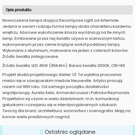
Opis produktu
Nowoczesna lampa stojąca Decompose Light od Artemide.
Jedyna w swoim rodzaju forma lampy doda charakteru każdemu
wnętrzu. Ażurowe wykończenie klosza wyróżnia ją na tle innych
lamp. Emitowane przez nią światło ożywa w scenicznym tańcu,
wykonywanym przez cienie krążące wokół podstawy lampy.
Wykonana z aluminium, malowana na jeden z czterech kolorów.
Źródło światła zintegrowane.
Źródło światła: LED 45W (3564lm). Barwa światła 3000K, CRI=90
Projekt studia projektowego Alelier OÏ. Ta wybitna pracownia
mieści się w szwajcarskim mieście Neuveville. Artyści pracują
razem od 1991 roku. Od samego początku działalności
współpracują: Aurela Aebi, Armanda Louisa i Patricka Reymonda.
Projektanci są czynni w wielu dziedzinach: m.in. komunikacji
gatunkami i rozwijaniu się w interdyscyplinarnych sztukach.
Tworzą dla branż: architektura, wzornictwo i scenografia. Mają na
koncie wiele prestiżowych nagród.
Ostatnio oglądane