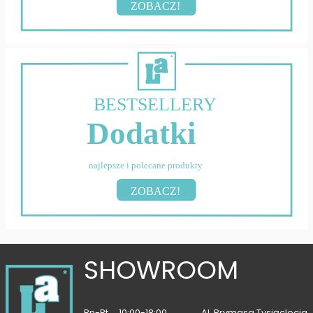
ZOBACZ!
BESTSELLERY
Dodatki
najlepsze i polecane produkty
ZOBACZ!
SHOWROOM
Pn-Pt
10:00-18:00
Al. Prymasa Tysiąclecia