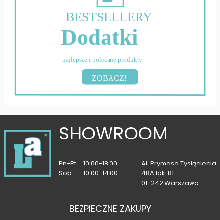
BESTSELLERY
Dodatki
najlepsze i polecane produkty
ZOBACZ!
SHOWROOM
Pn-Pt
10:00-18:00
Al. Prymasa Tysiąclecia
Sob
10:00-14:00
48A lok. B1
01-242 Warszawa
BEZPIECZNE ZAKUPY