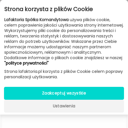
Przejdź do treści
Toggle
Strona korzysta z plików Cookie
navigat
Lafaktoria Spółka Komandytowa
używa plików cookie,
celem poprawienia jakości użytkowania strony internetowej.
FILTROWANIE & SORTOWANIE
Wykorzystujemy pliki cookie do personalizowania treści i
reklam, tworzenia statystyk i dostosowywania naszych
Lampy
Producenci
Axolight
Produkt
reklam do potrzeb użytkowników. Wskazane przez Ciebie
informacje możemy udostępniać naszym partnerom
społecznościowym, reklamowym i analitycznym.
Dodatkowe informacje o plikach cookie znajdziesz w naszej
U-Light plafon / kinkiet
"polityce prywatności"
natynkowy (Szary, Ø 90 cm) -
Strona lafaktoria.pl korzysta z plików Cookie celem poprawy
personalizacji użytkowania.
Axolight
Zaakceptuj wszystkie
Ustawienia