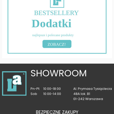
BESTSELLERY
Dodatki
najlepsze i polecane produkty
ZOBACZ!
SHOWROOM
Pn-Pt
10:00-18:00
Al. Prymasa Tysiąclecia
Sob
10:00-14:00
48A lok. B1
01-242 Warszawa
BEZPIECZNE ZAKUPY