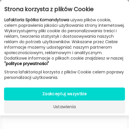
Przejdź do treści
Toggle
Strona korzysta z plików Cookie
navigat
Lafaktoria Spółka Komandytowa
używa plików cookie,
celem poprawienia jakości użytkowania strony internetowej.
FILTROWANIE & SORTOWANIE
Wykorzystujemy pliki cookie do personalizowania treści i
reklam, tworzenia statystyk i dostosowywania naszych
Lampy
Producenci
B.Lux
Produkt
reklam do potrzeb użytkowników. Wskazane przez Ciebie
informacje możemy udostępniać naszym partnerom
społecznościowym, reklamowym i analitycznym.
Dodatkowe informacje o plikach cookie znajdziesz w naszej
R2 lampa wisząca (Biały, Ø
"polityce prywatności"
60cm) -
B.Lux
Strona lafaktoria.pl korzysta z plików Cookie celem poprawy
personalizacji użytkowania.
Zaakceptuj wszystkie
Ustawienia