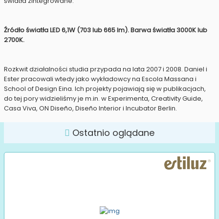
światła zintegrowane.
Źródło światła LED 6,1W (703 lub 665 lm). Barwa światła 3000K lub
2700K.
Rozkwit działalności studia przypada na lata 2007 i 2008. Daniel i
Ester pracowali wtedy jako wykładowcy na Escola Massana i
School of Design Eina. Ich projekty pojawiają się w publikacjach,
do tej pory widzieliśmy je m.in. w Experimenta, Creativity Guide,
Casa Viva, ON Diseño, Diseño Interior i Incubator Berlin.
Ostatnio oglądane