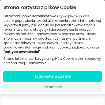
Przejdź do treści
Toggle
Strona korzysta z plików Cookie
navigat
Lafaktoria Spółka Komandytowa
używa plików cookie,
celem poprawienia jakości użytkowania strony internetowej.
FILTROWANIE & SORTOWANIE
Wykorzystujemy pliki cookie do personalizowania treści i
reklam, tworzenia statystyk i dostosowywania naszych
Lampy
Producenci
Estiluz
Produkt
reklam do potrzeb użytkowników. Wskazane przez Ciebie
informacje możemy udostępniać naszym partnerom
społecznościowym, reklamowym i analitycznym.
Dodatkowe informacje o plikach cookie znajdziesz w naszej
Revolta A-3630 kinkiet LED
"polityce prywatności"
(Czarny) -
Estiluz
Strona lafaktoria.pl korzysta z plików Cookie celem poprawy
personalizacji użytkowania.
Zaakceptuj wszystkie
Ustawienia