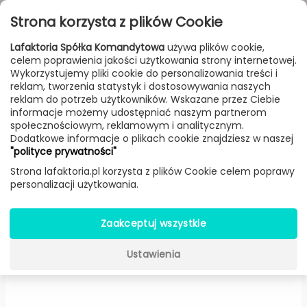
Przejdź do treści
Toggle
Strona korzysta z plików Cookie
navigat
Lafaktoria Spółka Komandytowa
używa plików cookie,
celem poprawienia jakości użytkowania strony internetowej.
FILTROWANIE & SORTOWANIE
Wykorzystujemy pliki cookie do personalizowania treści i
reklam, tworzenia statystyk i dostosowywania naszych
Lampy
Producenci
Estiluz
Produkt
reklam do potrzeb użytkowników. Wskazane przez Ciebie
informacje możemy udostępniać naszym partnerom
społecznościowym, reklamowym i analitycznym.
Dodatkowe informacje o plikach cookie znajdziesz w naszej
Revolta T-3635R wpuszczana
"polityce prywatności"
LED (Złota) -
Estiluz
Strona lafaktoria.pl korzysta z plików Cookie celem poprawy
personalizacji użytkowania.
Zaakceptuj wszystkie
Ustawienia