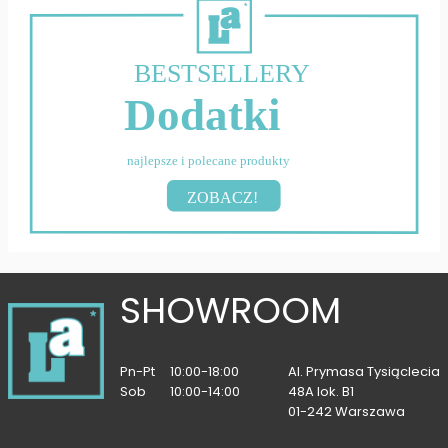
BESTSELLERY
Dodatki
najlepsze i polecane produkty
ZOBACZ!
SHOWROOM
Pn-Pt
10:00-18:00
Al. Prymasa Tysiąclecia
Sob
10:00-14:00
48A lok. B1
01-242 Warszawa