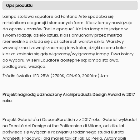
Opis produktu
Lampa stołowa Equatore od Fontana Arte spodoba się
miłośnikom elegancji i stonoanych form.. Klosz lampy nawiązuje
do opraw z czasów "belle epoque". Każda lampa to jedyne w
swoim rodzaju dzieło sztuki. Klosz dmuchany przez mistrza-
rzemieślnika składa się z aż czterech warstw szkła. Warstwy
wewnątrzna i zewnątrzna mają inny kolor, dzięki czemu kolor
klosza zmienia się gdy wlączamy/wyłączamy lampę. Dwa kolory
do wyboru. W serii Equatore dostępne są: lampa stołowa,
podłogowa, wisząca.
Źródło światła: LED 25W (2700K, CRI>90, 2900Lm) A++
Projekt nagrodą odznaczony Archiproducts Design Award w 2017
roku.
Projekt Gabriele'a i OscaraBurattich z z 2017 roku. Gabriel wykładał
na Facoltà del Design of the Politecnico di Milano, od kilku lat
poświęca się wyłącznie rozwijaniu rodzinnego studia Buratti
Architetti. Pracowali dla marek takich jak: La Perla, Automobili