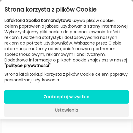
Przejdź do treści
Toggle
Strona korzysta z plików Cookie
navigat
Lafaktoria Spółka Komandytowa
używa plików cookie,
celem poprawienia jakości użytkowania strony internetowej.
FILTROWANIE & SORTOWANIE
Wykorzystujemy pliki cookie do personalizowania treści i
reklam, tworzenia statystyk i dostosowywania naszych
Lampy
Producenci
Fontana Arte
Produkt
reklam do potrzeb użytkowników. Wskazane przez Ciebie
informacje możemy udostępniać naszym partnerom
społecznościowym, reklamowym i analitycznym.
Dodatkowe informacje o plikach cookie znajdziesz w naszej
Equatore stołowa LED
"polityce prywatności"
(Chrom/szary, klosz Ø 23 cm) -
Strona lafaktoria.pl korzysta z plików Cookie celem poprawy
personalizacji użytkowania.
Fontana Arte
Zaakceptuj wszystkie
Ustawienia