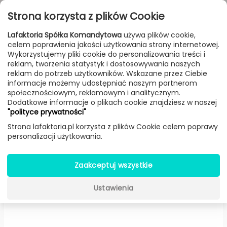
Przejdź do treści
Toggle
Strona korzysta z plików Cookie
navigat
Lafaktoria Spółka Komandytowa
używa plików cookie,
celem poprawienia jakości użytkowania strony internetowej.
FILTROWANIE & SORTOWANIE
Wykorzystujemy pliki cookie do personalizowania treści i
reklam, tworzenia statystyk i dostosowywania naszych
Lampy
Producenci
Fontana Arte
Produkt
reklam do potrzeb użytkowników. Wskazane przez Ciebie
informacje możemy udostępniać naszym partnerom
społecznościowym, reklamowym i analitycznym.
Dodatkowe informacje o plikach cookie znajdziesz w naszej
Pinecone stołowa
"polityce prywatności"
(Transparentna/chrom, klosz Ø:
Strona lafaktoria.pl korzysta z plików Cookie celem poprawy
personalizacji użytkowania.
30 cm) -
Fontana Arte
Zaakceptuj wszystkie
Ustawienia