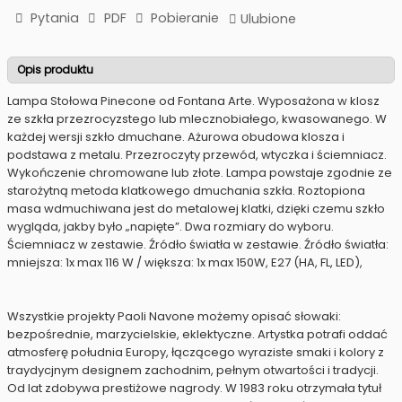
Pytania
PDF
Pobieranie
Ulubione
Opis produktu
Lampa Stołowa Pinecone od Fontana Arte. Wyposażona w klosz
ze szkła przezrocyzstego lub mlecznobiałego, kwasowanego. W
każdej wersji szkło dmuchane. Ażurowa obudowa klosza i
podstawa z metalu. Przezroczyty przewód, wtyczka i ściemniacz.
Wykończenie chromowane lub złote. Lampa powstaje zgodnie ze
starożytną metoda klatkowego dmuchania szkła. Roztopiona
masa wdmuchiwana jest do metalowej klatki, dzięki czemu szkło
wygląda, jakby było „napięte”. Dwa rozmiary do wyboru.
Ściemniacz w zestawie. Źródło światła w zestawie. Źródło światła:
mniejsza: 1x max 116 W / większa: 1x max 150W, E27 (HA, FL, LED),
Wszystkie projekty Paoli Navone możemy opisać słowaki:
bezpośrednie, marzycielskie, eklektyczne. Artystka potrafi oddać
atmosferę południa Europy, łączącego wyraziste smaki i kolory z
traydycjnym designem zachodnim, pełnym otwartości i tradycji.
Od lat zdobywa prestiżowe nagrody. W 1983 roku otrzymała tytuł