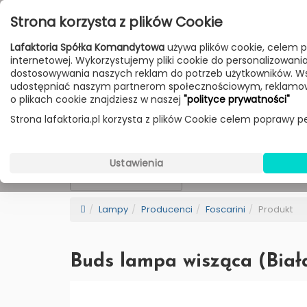
Przejdź do treści
Strona korzysta z plików Cookie
Poniedziałek - Piątek 10:00-18:00
Lafaktoria Spółka Komandytowa
używa plików cookie, celem p
Sobota 10:00-14:00
internetowej. Wykorzystujemy pliki cookie do personalizowania t
dostosowywania naszych reklam do potrzeb użytkowników. W
udostępniać naszym partnerom społecznościowym, reklamow
HOME
LAMPY
MEBLE
DODATKI
o plikach cookie znajdziesz w naszej
"polityce prywatności"
Strona lafaktoria.pl korzysta z plików Cookie celem poprawy pe
Foscarini
Wybierz Kategorie
Ustawienia
NEW
BESTSELLER
Sortowanie
Lampy
Producenci
Foscarini
Produkt
Buds lampa wisząca (Biała