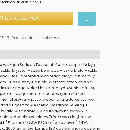
tatnich 30 dni: 2 774 zł
DO KOSZYKA
DF
Pobieranie
Ulubione
 wisząca Buds od Foscarini. Klosze lamp składają
 szkła: kryształ + szkło kolorowe + szkło białe + szkło
Lampa Buds 1 dostępna w kolorach biały lub brązowy.
zary. Buds 3: żołty lub biały. Warstwy przenikają się.
 dmuchanego. Kolor klosza zdecydowanie różni się
ączona i wyłączona. Lampa dostępna w trzech
 z nich oferowany jest w dwóch charakterystycznych
ana długość zawieszenia. Dostępna w wersji z
wiatła w zestawie lub na tradycyjne żarówki z
mniacz dodatkowo płatny.Źródło światła (brak w
ofit / Fluo max 1×23W E27 lub ( w zestawie) 24W,
0K, 2676 lumenów. Lampa LED dostępna jako odzielny