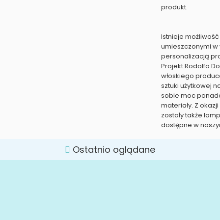
produkt.
Istnieje możliwość
umieszczonymi w 
personalizacją pr
Projekt Rodolfo Do
włoskiego produce
sztuki użytkowej 
sobie moc ponadcz
materiały. Z okaz
zostały także lam
dostępne w naszym
Ostatnio oglądane