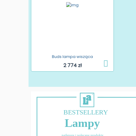
Buds lampa wisząca
2 774 zł
BESTSELLERY
Lampy
najlepsze i polecane produkty