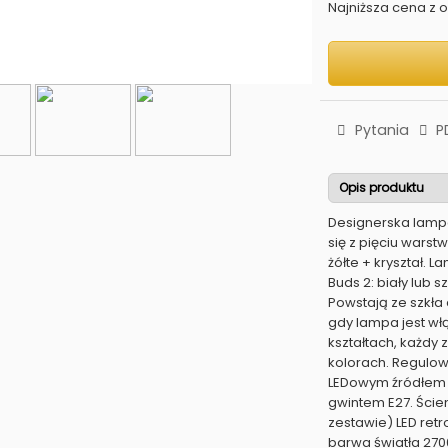
Najniższa cena z os
Pytania
P
Opis produktu
Designerska lampa
się z pięciu warstw
żółte + kryształ. 
Buds 2: biały lub s
Powstają ze szkła
gdy lampa jest wł
kształtach, każdy
kolorach. Regulow
LEDowym źródłem ś
gwintem E27. Ście
zestawie) LED retr
barwa światła 270