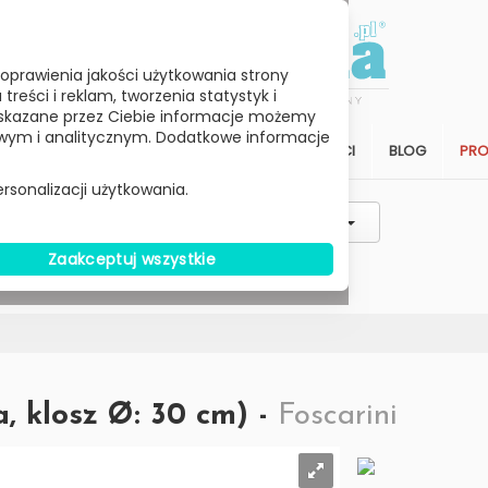
oprawienia jakości użytkowania strony
reści i reklam, tworzenia statystyk i
skazane przez Ciebie informacje możemy
ym i analitycznym. Dodatkowe informacje
STREFA KLIENTA
SALON
ARCHITEKCI
BLOG
PR
rsonalizacji użytkowania.
Styl / Rodzaj / Typ
Wybierz Cenę
Zaakceptuj wszystkie
W MAGAZYNIE
, klosz Ø: 30 cm) -
Foscarini