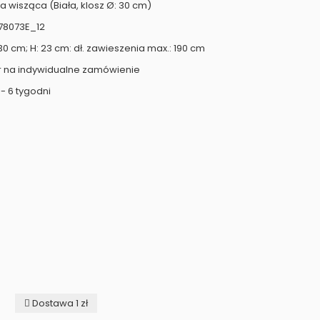
 wisząca (Biała, klosz Ø: 30 cm)
78073E_12
30 cm; H: 23 cm: dł. zawieszenia max.: 190 cm
r na indywidualne zamówienie
- 6 tygodni
Dostawa 1 zł