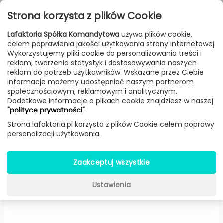
Przejdź do treści
Toggle
Strona korzysta z plików Cookie
navigat
Lafaktoria Spółka Komandytowa
używa plików cookie,
celem poprawienia jakości użytkowania strony internetowej.
FILTROWANIE & SORTOWANIE
Wykorzystujemy pliki cookie do personalizowania treści i
reklam, tworzenia statystyk i dostosowywania naszych
Lampy
Producenci
Gubi
Produkt
reklam do potrzeb użytkowników. Wskazane przez Ciebie
informacje możemy udostępniać naszym partnerom
społecznościowym, reklamowym i analitycznym.
Dodatkowe informacje o plikach cookie znajdziesz w naszej
Bestlite BL 1 stołowa mosiądz
"polityce prywatności"
(Klosz szary) -
Gubi
Strona lafaktoria.pl korzysta z plików Cookie celem poprawy
personalizacji użytkowania.
Zaakceptuj wszystkie
Ustawienia