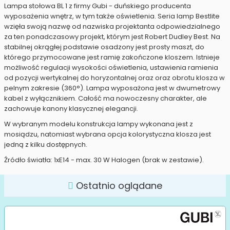
Lampa stołowa BL 1 z firmy Gubi - duńskiego producenta
wyposażenia wnętrz, w tym także oświetlenia. Seria lamp Bestlite
wzięła swoją nazwę od nazwiska projektanta odpowiedzialnego
za ten ponadczasowy projekt, którym jest Robert Dudley Best. Na
stabilnej okrągłej podstawie osadzony jest prosty maszt, do
którego przymocowane jest ramię zakończone kloszem. Istnieje
możliwość regulacji wysokości oświetlenia, ustawienia ramienia
od pozycji wertykalnej do horyzontalnej oraz oraz obrotu klosza w
pelnym zakresie (360°). Lampa wyposażona jest w dwumetrowy
kabel z wyłącznikiem. Całość ma nowoczesny charakter, ale
zachowuje kanony klasycznej elegancji.
W wybranym modelu konstrukcja lampy wykonana jest z
mosiądzu, natomiast wybrana opcja kolorystyczna klosza jest
jedną z kilku dostępnych.
Źródło światła: 1xE14 - max. 30 W Halogen (brak w zestawie).
Ostatnio oglądane