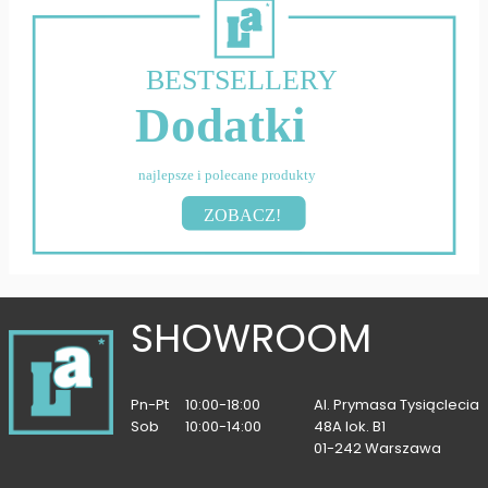
BESTSELLERY
Dodatki
najlepsze i polecane produkty
ZOBACZ!
SHOWROOM
Pn-Pt
10:00-18:00
Al. Prymasa Tysiąclecia
Sob
10:00-14:00
48A lok. B1
01-242 Warszawa