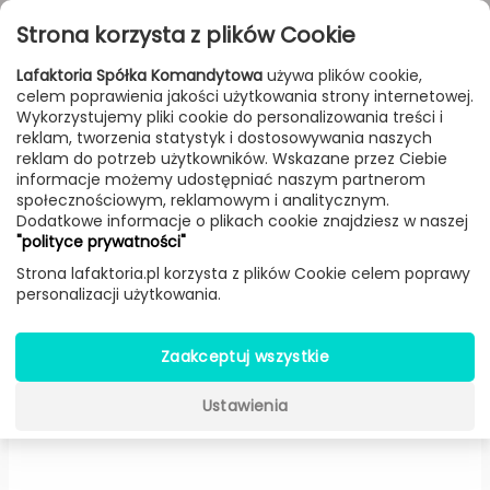
Przejdź do treści
Toggle
Strona korzysta z plików Cookie
navigat
Lafaktoria Spółka Komandytowa
używa plików cookie,
celem poprawienia jakości użytkowania strony internetowej.
FILTROWANIE & SORTOWANIE
Wykorzystujemy pliki cookie do personalizowania treści i
reklam, tworzenia statystyk i dostosowywania naszych
Lampy
Producenci
Gubi
Produkt
reklam do potrzeb użytkowników. Wskazane przez Ciebie
informacje możemy udostępniać naszym partnerom
społecznościowym, reklamowym i analitycznym.
Dodatkowe informacje o plikach cookie znajdziesz w naszej
Bestlite BL 2 stołowa czarny
"polityce prywatności"
mosiądz (Klosz mosiądz) -
Gubi
Strona lafaktoria.pl korzysta z plików Cookie celem poprawy
personalizacji użytkowania.
Zaakceptuj wszystkie
Ustawienia