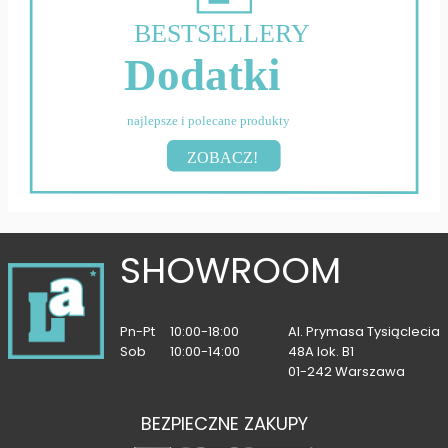
BESTSELLERY
Dodatki
najlepsze i polecane produkty
ZOBACZ!
SHOWROOM
Pn-Pt
10:00-18:00
Al. Prymasa Tysiąclecia
Sob
10:00-14:00
48A lok. B1
01-242 Warszawa
BEZPIECZNE ZAKUPY