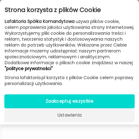
Przejdź do treści
Toggle
Strona korzysta z plików Cookie
navigat
Lafaktoria Spółka Komandytowa
używa plików cookie,
celem poprawienia jakości użytkowania strony internetowej.
FILTROWANIE & SORTOWANIE
Wykorzystujemy pliki cookie do personalizowania treści i
reklam, tworzenia statystyk i dostosowywania naszych
Lampy
Producenci
Gubi
Produkt
reklam do potrzeb użytkowników. Wskazane przez Ciebie
informacje możemy udostępniać naszym partnerom
społecznościowym, reklamowym i analitycznym.
Dodatkowe informacje o plikach cookie znajdziesz w naszej
Bestlite BL 7 kinkiet mosiądz
"polityce prywatności"
(Klosz szary) -
Gubi
Strona lafaktoria.pl korzysta z plików Cookie celem poprawy
personalizacji użytkowania.
Zaakceptuj wszystkie
Ustawienia