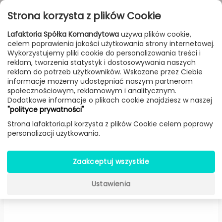
Przejdź do treści
Toggle
Strona korzysta z plików Cookie
navigat
Lafaktoria Spółka Komandytowa
używa plików cookie,
celem poprawienia jakości użytkowania strony internetowej.
FILTROWANIE & SORTOWANIE
Wykorzystujemy pliki cookie do personalizowania treści i
reklam, tworzenia statystyk i dostosowywania naszych
Lampy
Producenci
Innermost
Produkt
reklam do potrzeb użytkowników. Wskazane przez Ciebie
informacje możemy udostępniać naszym partnerom
społecznościowym, reklamowym i analitycznym.
Dodatkowe informacje o plikach cookie znajdziesz w naszej
Circus (Czarna, średnica 36 cm)
"polityce prywatności"
-
Innermost
Strona lafaktoria.pl korzysta z plików Cookie celem poprawy
personalizacji użytkowania.
Zaakceptuj wszystkie
Ustawienia