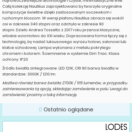
najnowocześniejsze technologie i czyste, minimalistyczne linie.
Całą kolekcję Nautilius zaprojektowano by tworzyła oryginalne
kompozycje świetlne dzięki zastosowanym soczewkom i
ruchomym kloszom. W wersji plafonu Nautilus obraca się wokół
osi w zakresie 340 stopni oraz odchyla w zakresie 90
stopni. Dzieło Andrea Tossetto z 2017 roku przenosi klasyczne,
włoskie wzornictwo do XXI wieku. Dopracowana forma łączy się z
technologią, by nadać luksusowego wyrazu holowi, salonowi lub
klatce schodowej. Lampa wykonana z metalu pokrytego
chromem i kolorem. Ściemnienie w systemie Dim Triac. Klasa
ochrony: IP20
Źródło światła zintegrowane: LED 12W, CRI 90 barwa światła w
standardzie: 3000K / 1210 lm.
Możliwa również barwa światła 2700K / 1115 lumenów, w przypadku
zainteresowania tą opcją, składając zamówienie w polu 'uwagi do
zamówienia' prosimy o taką informację.
Ostatnio oglądane