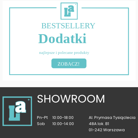
BESTSELLERY
Dodatki
najlepsze i polecane produkty
ZOBACZ!
SHOWROOM
Pn-Pt
10:00-18:00
Al. Prymasa Tysiąclecia
Sob
10:00-14:00
48A lok. B1
01-242 Warszawa