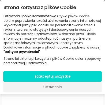
Przejdź do treści
Toggle
Strona korzysta z plików Cookie
navigat
Lafaktoria Spółka Komandytowa
używa plików cookie,
celem poprawienia jakości użytkowania strony internetowej.
FILTROWANIE & SORTOWANIE
Wykorzystujemy pliki cookie do personalizowania treści i
reklam, tworzenia statystyk i dostosowywania naszych
Lampy
Producenci
Lodes
Produkt
reklam do potrzeb użytkowników. Wskazane przez Ciebie
informacje możemy udostępniać naszym partnerom
społecznościowym, reklamowym i analitycznym.
Dodatkowe informacje o plikach cookie znajdziesz w naszej
Nautilus plafon LED (Biały
"polityce prywatności"
Mat) -
Lodes
Strona lafaktoria.pl korzysta z plików Cookie celem poprawy
personalizacji użytkowania.
Zaakceptuj wszystkie
Ustawienia