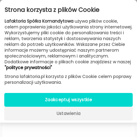
Przejdź do treści
Toggle
Strona korzysta z plików Cookie
navigat
Lafaktoria Spółka Komandytowa
używa plików cookie,
celem poprawienia jakości użytkowania strony internetowej.
FILTROWANIE & SORTOWANIE
Wykorzystujemy pliki cookie do personalizowania treści i
reklam, tworzenia statystyk i dostosowywania naszych
Lampy
Producenci
LZF
Produkt
reklam do potrzeb użytkowników. Wskazane przez Ciebie
informacje możemy udostępniać naszym partnerom
społecznościowym, reklamowym i analitycznym.
Dodatkowe informacje o plikach cookie znajdziesz w naszej
Guijarro kinkiet LED (Biała,
"polityce prywatności"
Szerokość 19 cm) -
LZF
Strona lafaktoria.pl korzysta z plików Cookie celem poprawy
personalizacji użytkowania.
Zaakceptuj wszystkie
Ustawienia