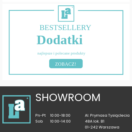
BESTSELLERY
Dodatki
najlepsze i polecane produkty
ZOBACZ!
SHOWROOM
Pn-Pt
10:00-18:00
Al. Prymasa Tysiąclecia
Sob
10:00-14:00
48A lok. B1
01-242 Warszawa