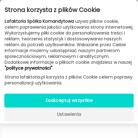
Przejdź do treści
Toggle
Strona korzysta z plików Cookie
navigat
Lafaktoria Spółka Komandytowa
używa plików cookie,
celem poprawienia jakości użytkowania strony internetowej.
FILTROWANIE & SORTOWANIE
Wykorzystujemy pliki cookie do personalizowania treści i
reklam, tworzenia statystyk i dostosowywania naszych
Lampy
Producenci
Marset
Produkt
reklam do potrzeb użytkowników. Wskazane przez Ciebie
informacje możemy udostępniać naszym partnerom
społecznościowym, reklamowym i analitycznym.
Dodatkowe informacje o plikach cookie znajdziesz w naszej
Djembe 42.21 wisząca (Biała) -
"polityce prywatności"
Marset
Strona lafaktoria.pl korzysta z plików Cookie celem poprawy
personalizacji użytkowania.
Zaakceptuj wszystkie
Ustawienia