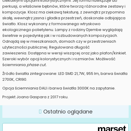
ciekawymi opcjami kolorystycznymi. Jej forma nawiązuje do
perkusji, a właściwie bębnów, które tworzą różnorodne zestawy i
kompozycje. Klosz ma ciekawą teksturę, z zewnątrz przypomina
skałę, wewnątrz jasna i gładka przestrzeń, doskonale odbijająca
światło. Klosz wykonany z formowanego wtryskowo
ekologicznego polietylenu. Lampy z rodziny Djembe wyglądają
świetnie w pojedynkę jak i w rozbudowanych kompozycjach.
Odnajdą się w mieszkaniach, domach czy w przestrzeniach
użyteczności publicznej. Regulowana długość
zawieszenia. Dostępna w wersji wiszącej oraz jako plafon/kinkiet.
Szeroki wybór opcji kolorystycznych i rozmiarów. Możliwość
ściemniania
phase cut.
Źródło światła zintegrowane: LED SMD 21,7W, 955 lm, barwa światła
2700K, CRI90.
Opcja ściemniania DALI i barwa światła 3000K na zapytanie.
Projekt Joana Gaspara z 2017 roku.
Ostatnio oglądane