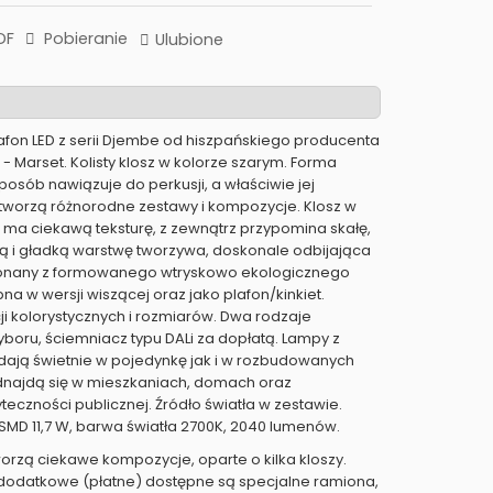
DF
Pobieranie
Ulubione
lafon LED z serii Djembe od hiszpańskiego producenta
- Marset. Kolisty klosz w kolorze szarym. Forma
posób nawiązuje do perkusji, a właściwie jej
tworzą różnorodne zestawy i kompozycje. Klosz w
 ma ciekawą teksturę, z zewnątrz przypomina skałę,
 i gładką warstwę tworzywa, doskonale odbijająca
ykonany z formowanego wtryskowo ekologicznego
pna w wersji wiszącej oraz jako plafon/kinkiet.
ji kolorystycznych i rozmiarów. Dwa rodzaje
boru, ściemniacz typu DALi za dopłatą. Lampy z
ądają świetnie w pojedynkę jak i w rozbudowanych
najdą się w mieszkaniach, domach oraz
teczności publicznej. Źródło światła w zestawie.
 SMD 11,7 W, barwa światła 2700K, 2040 lumenów.
orzą ciekawe kompozycje, oparte o kilka kloszy.
dodatkowe (płatne) dostępne są specjalne ramiona,