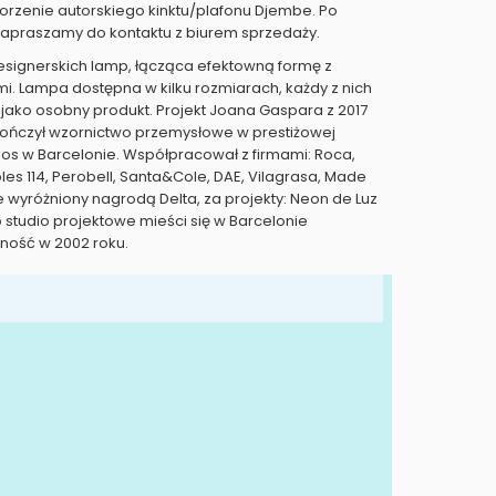
orzenie autorskiego kinktu/plafonu Djembe. Po
 zapraszamy do kontaktu z biurem sprzedaży.
esignerskich lamp, łącząca efektowną formę z
i. Lampa dostępna w kilku rozmiarach, każdy z nich
 jako osobny produkt. Projekt Joana Gaspara z 2017
ukończył wzornictwo przemysłowe w prestiżowej
cios w Barcelonie. Współpracował z firmami: Roca,
les 114, Perobell, Santa&Cole, DAE, Vilagrasa, Made
e wyróżniony nagrodą Delta, za projekty: Neon de Luz
o studio projektowe mieści się w Barcelonie
lność w 2002 roku.