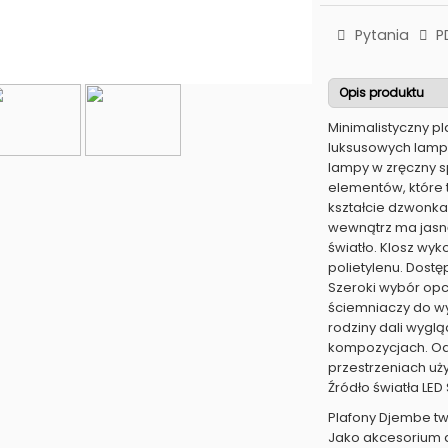
Pytania
P
Opis produktu
Minimalistyczny p
luksusowych lamp 
lampy w zręczny s
elementów, które 
kształcie dzwonka
wewnątrz ma jasną
światło. Klosz w
polietylenu. Dostę
Szeroki wybór opc
ściemniaczy do wy
rodziny dali wygl
kompozycjach. Od
przestrzeniach uży
Źródło światła LED
Plafony Djembe tw
Jako akcesorium 