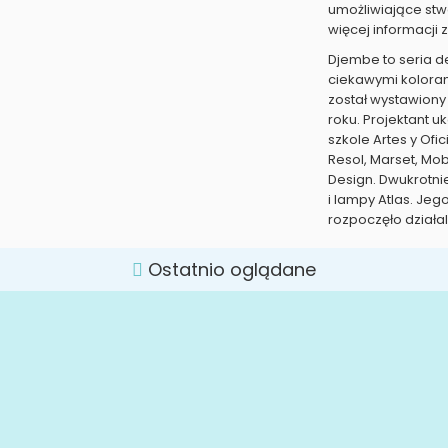
umożliwiające stw
więcej informacji
Djembe to seria d
ciekawymi koloram
został wystawiony
roku. Projektant 
szkole Artes y Ofi
Resol, Marset, Mob
Design. Dwukrotni
i lampy Atlas. Jeg
rozpoczęło działa
Ostatnio oglądane