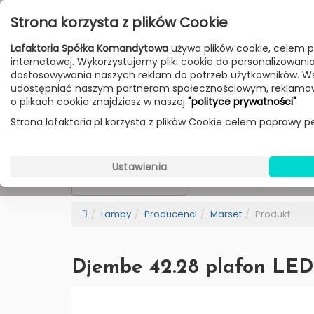
Przejdź do treści
Strona korzysta z plików Cookie
Poniedziałek - Piątek 10:00-18:00
Lafaktoria Spółka Komandytowa
używa plików cookie, celem p
Sobota 10:00-14:00
internetowej. Wykorzystujemy pliki cookie do personalizowania t
dostosowywania naszych reklam do potrzeb użytkowników. W
udostępniać naszym partnerom społecznościowym, reklamow
HOME
LAMPY
MEBLE
DODATKI
o plikach cookie znajdziesz w naszej
"polityce prywatności"
Strona lafaktoria.pl korzysta z plików Cookie celem poprawy pe
Marset
Wybierz Kategorie
Ustawienia
NEW
BESTSELLER
Sortowanie
Lampy
Producenci
Marset
Produkt
Djembe 42.28 plafon LED