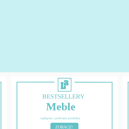
BESTSELLERY
Meble
najlepsze i polecane produkty
ZOBACZ!