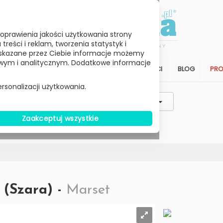
oprawienia jakości użytkowania strony
reści i reklam, tworzenia statystyk i
skazane przez Ciebie informacje możemy
ym i analitycznym. Dodatkowe informacje
STREFA KLIENTA
SALON
ARCHITEKCI
BLOG
PR
rsonalizacji użytkowania.
Styl / Rodzaj / Typ
Wybierz Cenę
Zaakceptuj wszystkie
W MAGAZYNIE
 (Szara) -
Marset