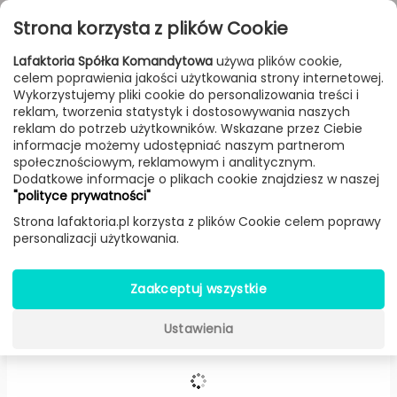
Przejdź do treści
Toggle
Strona korzysta z plików Cookie
navigat
Lafaktoria Spółka Komandytowa
używa plików cookie,
celem poprawienia jakości użytkowania strony internetowej.
FILTROWANIE & SORTOWANIE
Wykorzystujemy pliki cookie do personalizowania treści i
reklam, tworzenia statystyk i dostosowywania naszych
Lampy
Producenci
Olev
Produkt
reklam do potrzeb użytkowników. Wskazane przez Ciebie
informacje możemy udostępniać naszym partnerom
społecznościowym, reklamowym i analitycznym.
Dodatkowe informacje o plikach cookie znajdziesz w naszej
Cylinder plafon (Rdzawy) -
Olev
"polityce prywatności"
Strona lafaktoria.pl korzysta z plików Cookie celem poprawy
personalizacji użytkowania.
Zaakceptuj wszystkie
Ustawienia