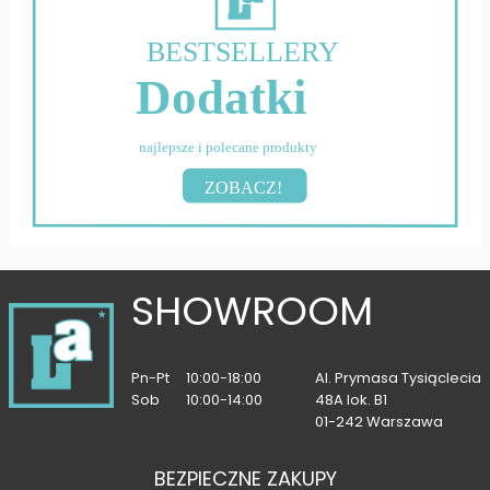
BESTSELLERY
Dodatki
najlepsze i polecane produkty
ZOBACZ!
SHOWROOM
Pn-Pt
10:00-18:00
Al. Prymasa Tysiąclecia
Sob
10:00-14:00
48A lok. B1
01-242 Warszawa
BEZPIECZNE ZAKUPY