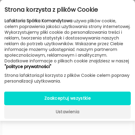
Przejdź do treści
Toggle
Strona korzysta z plików Cookie
navigat
Lafaktoria Spółka Komandytowa
używa plików cookie,
celem poprawienia jakości użytkowania strony internetowej.
FILTROWANIE & SORTOWANIE
Wykorzystujemy pliki cookie do personalizowania treści i
reklam, tworzenia statystyk i dostosowywania naszych
Lampy
Producenci
Olev
Produkt
reklam do potrzeb użytkowników. Wskazane przez Ciebie
informacje możemy udostępniać naszym partnerom
społecznościowym, reklamowym i analitycznym.
Dodatkowe informacje o plikach cookie znajdziesz w naszej
Little Box plafon (RU - Rdza) -
"polityce prywatności"
Olev
Strona lafaktoria.pl korzysta z plików Cookie celem poprawy
personalizacji użytkowania.
Zaakceptuj wszystkie
Ustawienia