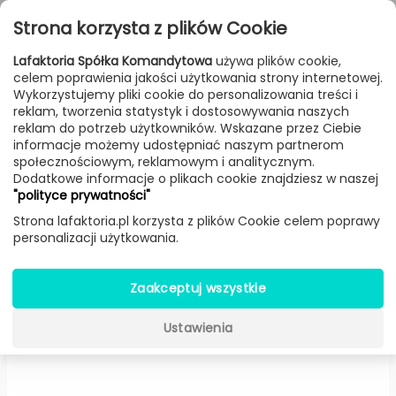
Przejdź do treści
Toggle
Strona korzysta z plików Cookie
navigat
Lafaktoria Spółka Komandytowa
używa plików cookie,
celem poprawienia jakości użytkowania strony internetowej.
FILTROWANIE & SORTOWANIE
Wykorzystujemy pliki cookie do personalizowania treści i
reklam, tworzenia statystyk i dostosowywania naszych
Lampy
Producenci
Olev
Produkt
reklam do potrzeb użytkowników. Wskazane przez Ciebie
informacje możemy udostępniać naszym partnerom
społecznościowym, reklamowym i analitycznym.
Dodatkowe informacje o plikach cookie znajdziesz w naszej
Up&Down kinkiet (Czarny) -
"polityce prywatności"
Olev
Strona lafaktoria.pl korzysta z plików Cookie celem poprawy
personalizacji użytkowania.
Zaakceptuj wszystkie
Ustawienia