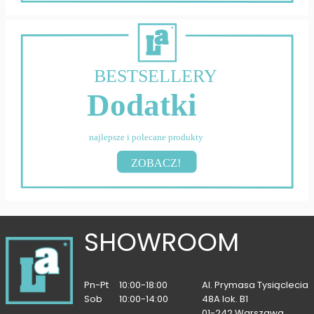
BESTSELLERY
Dodatki
najlepsze i polecane produkty
ZOBACZ!
SHOWROOM
Pn-Pt
10:00-18:00
Al. Prymasa Tysiąclecia
Sob
10:00-14:00
48A lok. B1
01-242 Warszawa