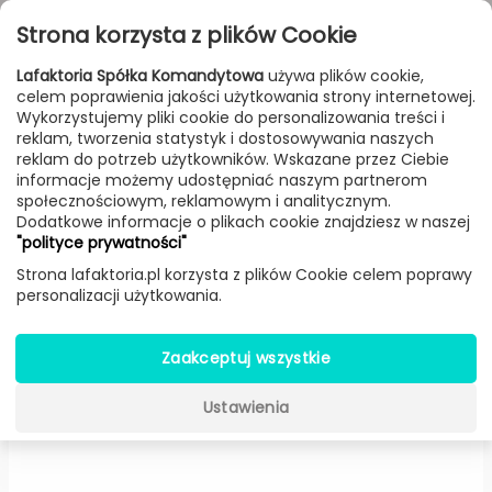
Przejdź do treści
Toggle
Strona korzysta z plików Cookie
navigat
Lafaktoria Spółka Komandytowa
używa plików cookie,
celem poprawienia jakości użytkowania strony internetowej.
FILTROWANIE & SORTOWANIE
Wykorzystujemy pliki cookie do personalizowania treści i
reklam, tworzenia statystyk i dostosowywania naszych
Lampy
Producenci
Rubn
Produkt
reklam do potrzeb użytkowników. Wskazane przez Ciebie
informacje możemy udostępniać naszym partnerom
społecznościowym, reklamowym i analitycznym.
Dodatkowe informacje o plikach cookie znajdziesz w naszej
Vogue Tripod stołowa (Biała /
"polityce prywatności"
mosiądz, klosz Ø: 10 cm) -
Rubn
Strona lafaktoria.pl korzysta z plików Cookie celem poprawy
personalizacji użytkowania.
Zaakceptuj wszystkie
Ustawienia