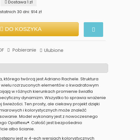
Dostawa 1 zł
tatnich 30 dni: 914 zł
DO KOSZYKA
DF
Pobieranie
Ulubione
zia, którego twórcą jest Adriano Rachele. Struktura
 z wielu rozrzuconych elementów o kwadratowym
dbijają w różnych kierunkach promienie światła
pecyficzny dynamizm. Wszystko to sprawia wrażenie
ej świeżości. Ten prosty, ale ciekawy projekt dzięki
ozmiarowych i kolorystycznych może znaleźć
osowanie. Model wykonany jest z nowoczesnego
go Opalflexu®. Całość jest bezpośednio
cie albo ścianie.
tępny jest w 4-ech wersjach kolorystycznych