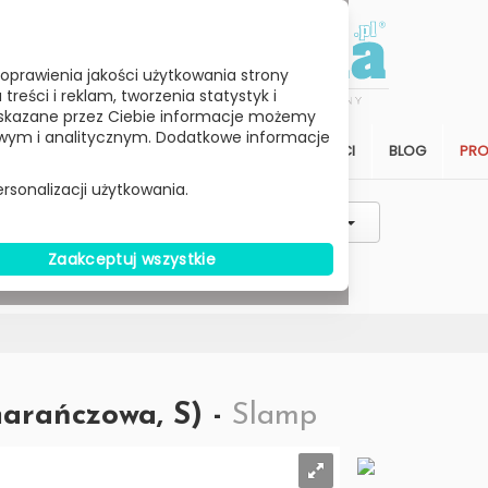
oprawienia jakości użytkowania strony
reści i reklam, tworzenia statystyk i
skazane przez Ciebie informacje możemy
ym i analitycznym. Dodatkowe informacje
STREFA KLIENTA
SALON
ARCHITEKCI
BLOG
PR
rsonalizacji użytkowania.
Styl / Rodzaj / Typ
Wybierz Cenę
Zaakceptuj wszystkie
W MAGAZYNIE
marańczowa, S) -
Slamp