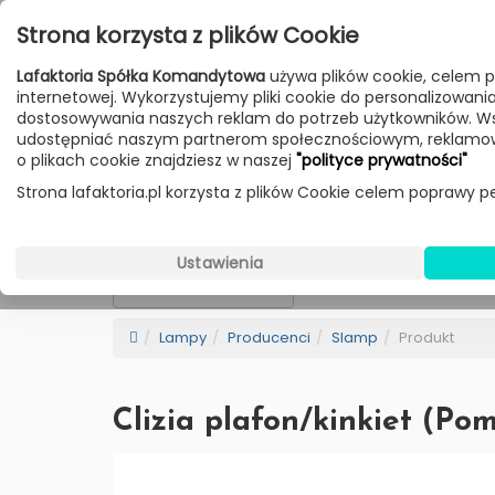
Przejdź do treści
Strona korzysta z plików Cookie
Poniedziałek - Piątek 10:00-18:00
Lafaktoria Spółka Komandytowa
używa plików cookie, celem p
Sobota 10:00-14:00
internetowej. Wykorzystujemy pliki cookie do personalizowania t
dostosowywania naszych reklam do potrzeb użytkowników. W
udostępniać naszym partnerom społecznościowym, reklamow
HOME
LAMPY
MEBLE
DODATKI
o plikach cookie znajdziesz w naszej
"polityce prywatności"
Strona lafaktoria.pl korzysta z plików Cookie celem poprawy pe
Slamp
Wybierz Kategorie
Ustawienia
NEW
BESTSELLER
Sortowanie
Lampy
Producenci
Slamp
Produkt
Clizia plafon/kinkiet (Po