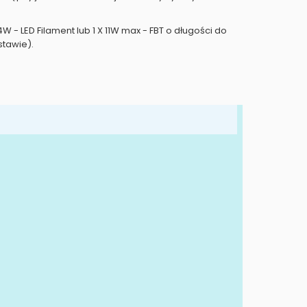
 4W - LED Filament lub 1 X 11W max - FBT o długości do
stawie).