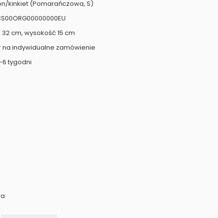
fon/kinkiet (Pomarańczowa, S)
LICS00ORG00000000EU
 32 cm, wysokość 15 cm
r na indywidualne zamówienie
-6 tygodni
wa