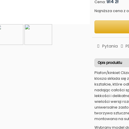
914 zł
Cena:
Najniższa cena z os
Pytania
P
Opis produktu
Plafon/kinkiet Cli
klosza składa się
kształcie, które o
nadając całości s
lekkości i delikatn
wielości wersji r
uniwersalne zast
tworzywa sztuczne
montowana na sufi
Wybrany model dos