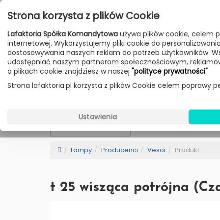
Przejdź do treści
Strona korzysta z plików Cookie
Poniedziałek - Piątek 10:00-18:00
Lafaktoria Spółka Komandytowa
używa plików cookie, celem p
Sobota 10:00-14:00
internetowej. Wykorzystujemy pliki cookie do personalizowania t
dostosowywania naszych reklam do potrzeb użytkowników. W
udostępniać naszym partnerom społecznościowym, reklamow
HOME
LAMPY
MEBLE
DODATKI
o plikach cookie znajdziesz w naszej
"polityce prywatności"
Strona lafaktoria.pl korzysta z plików Cookie celem poprawy pe
Vesoi
Wybierz Kategorie
Ustawienia
NEW
BESTSELLER
Sortowanie
Lampy
Producenci
Vesoi
Produkt
t 25 wisząca potrójna (Cz