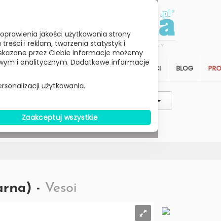
oprawienia jakości użytkowania strony
reści i reklam, tworzenia statystyk i
skazane przez Ciebie informacje możemy
ym i analitycznym. Dodatkowe informacje
STREFA KLIENTA
SALON
ARCHITEKCI
BLOG
PR
rsonalizacji użytkowania.
Styl / Rodzaj / Typ
Wybierz Cenę
Zaakceptuj wszystkie
W MAGAZYNIE
arna) -
Vesoi