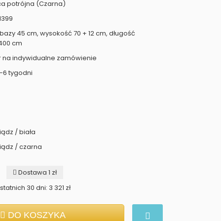
ca potrójna (Czarna)
1399
bazy 45 cm, wysokość 70 + 12 cm, długość
 400 cm
r na indywidualne zamówienie
-6 tygodni
ądz / biała
iądz / czarna
Dostawa 1 zł
tatnich 30 dni: 3 321 zł
DO KOSZYKA