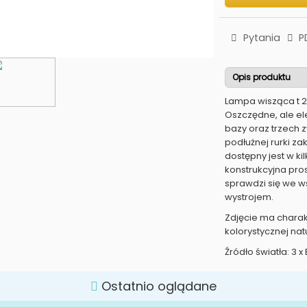
Pytania
P
Opis produktu
Lampa wisząca t 2
Oszczędne, ale el
bazy oraz trzech 
podłużnej rurki z
dostępny jest w ki
konstrukcyjna pro
sprawdzi się we 
wystrojem.
Zdjęcie ma charak
kolorystycznej nat
Źródło światła: 3 
Ostatnio oglądane