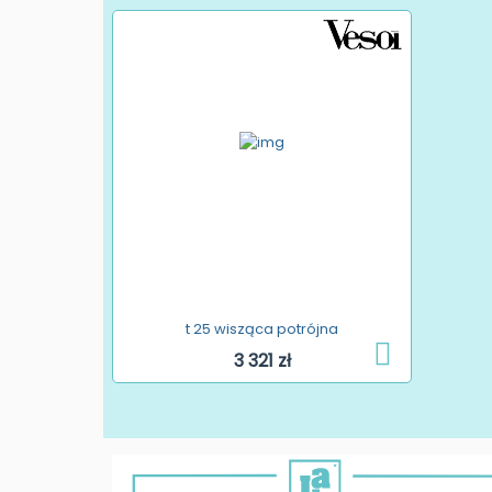
t 25 wisząca potrójna
3 321 zł