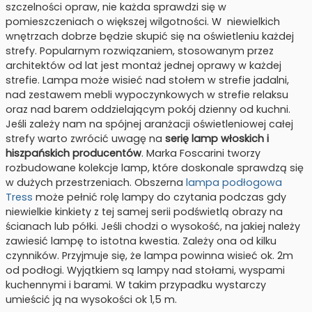
szczelności opraw, nie każda sprawdzi się w
pomieszczeniach o większej wilgotności. W niewielkich
wnętrzach dobrze będzie skupić się na oświetleniu każdej
strefy. Popularnym rozwiązaniem, stosowanym przez
architektów od lat jest montaż jednej oprawy w każdej
strefie. Lampa może wisieć nad stołem w strefie jadalni,
nad zestawem mebli wypoczynkowych w strefie relaksu
oraz nad barem oddzielającym pokój dzienny od kuchni.
Jeśli zależy nam na spójnej aranżacji oświetleniowej całej
strefy warto zwrócić uwagę na
serię lamp włoskich i
hiszpańskich producentów
. Marka Foscarini tworzy
rozbudowane kolekcje lamp, które doskonale sprawdzą się
w dużych przestrzeniach. Obszerna
lampa podłogowa
Tress
może pełnić rolę lampy do czytania podczas gdy
niewielkie kinkiety z tej samej serii podświetlą obrazy na
ścianach lub półki. Jeśli chodzi o wysokość, na jakiej należy
zawiesić lampę to istotna kwestia. Zależy ona od kilku
czynników. Przyjmuje się, że lampa powinna wisieć ok. 2m
od podłogi. Wyjątkiem są lampy nad stołami, wyspami
kuchennymi i barami. W takim przypadku wystarczy
umieścić ją na wysokości ok 1,5 m.