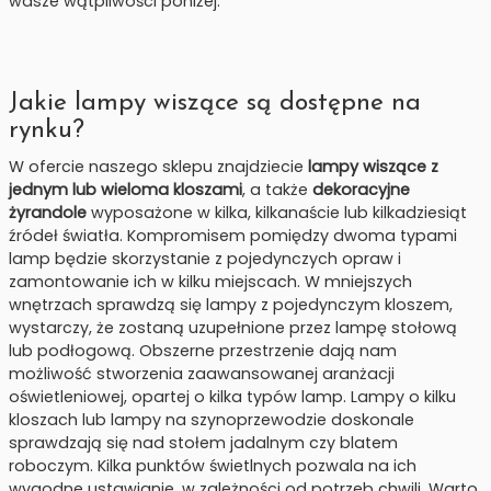
wasze wątpliwości poniżej.
Jakie lampy wiszące są dostępne na
rynku?
W ofercie naszego sklepu znajdziecie
lampy wiszące z
jednym lub wieloma kloszami
, a także
dekoracyjne
żyrandole
wyposażone w kilka, kilkanaście lub kilkadziesiąt
źródeł światła. Kompromisem pomiędzy dwoma typami
lamp będzie skorzystanie z pojedynczych opraw i
zamontowanie ich w kilku miejscach. W mniejszych
wnętrzach sprawdzą się lampy z pojedynczym kloszem,
wystarczy, że zostaną uzupełnione przez lampę stołową
lub podłogową. Obszerne przestrzenie dają nam
możliwość stworzenia zaawansowanej aranżacji
oświetleniowej, opartej o kilka typów lamp. Lampy o kilku
kloszach lub lampy na szynoprzewodzie doskonale
sprawdzają się nad stołem jadalnym czy blatem
roboczym. Kilka punktów świetlnych pozwala na ich
wygodne ustawianie, w zależności od potrzeb chwili. Warto