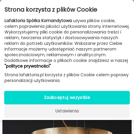
Przejdź do treści
Toggle
Strona korzysta z plików Cookie
navigat
Lafaktoria Spółka Komandytowa
używa plików cookie,
celem poprawienia jakości użytkowania strony internetowej.
Blog
Post
Wykorzystujemy pliki cookie do personalizowania treści i
reklam, tworzenia statystyk i dostosowywania naszych
reklam do potrzeb użytkowników. Wskazane przez Ciebie
NA CO ZWRÓCIĆ UWAGĘ PRZY
informacje możemy udostępniać naszym partnerom
społecznościowym, reklamowym i analitycznym.
ZAKUPIE LAMPY WISZĄCEJ?
Dodatkowe informacje o plikach cookie znajdziesz w naszej
"polityce prywatności"
Strona lafaktoria.pl korzysta z plików Cookie celem poprawy
Share This
1
personalizacji użytkowania.
Dec. 2017
Zaakceptuj wszystkie
Ustawienia